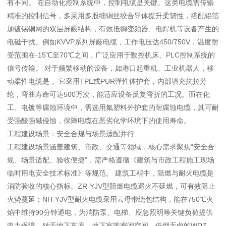
有不同。 在自动化控制系统中，控制电缆是关键。这类电缆需传输
精准的控制信号，多采用多股细铜丝绞合导体提升柔韧性，搭配铝箔
加镀锡铜网的双层屏蔽结构，有效抵御变频器、电焊机等设备产生的
电磁干扰。例如KVVP系列屏蔽电缆，工作电压达450/750V，温度耐
受范围在-15℃至70℃之间，广泛应用于数控机床、PLC控制系统的
信号传输。 对于频繁移动的设备，如港口起重机、工业机器人，移
动柔性电缆是 。它采用TPE或PUR弹性体护套，内部填充抗拉芳
纶，弯曲寿命可达500万次，能适应设备反复弯折的工况。而在化
工、电镀等腐蚀环境中，需选用氟塑料外护套的耐腐蚀电缆，其可耐
受强酸强碱侵蚀，保障电缆在恶劣化学环境下的使用寿命。
工程建设场景：安全合规与场景适配并行
工程建设场景涵盖建筑、市政、交通等领域，核心需求聚焦“安全合
规、场景适配、验收便捷”，需严格遵循《建筑与市政工程施工现场
临时用电安全技术标准》等规范。 建筑工程中，阻燃与耐火电缆是
消防验收的核心指标。ZR-YJV型阻燃电缆遇火不延燃，可有效阻止
火势蔓延；NH-YJV型耐火电缆采用云母带绕包结构，能在750℃火
焰中维持90分钟通电，为消防泵、电梯、应急照明等关键负荷提供
电力保障。对于地下车库、地下室等密闭空间，低烟无卤的WDZ-