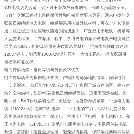
YJY电缆更为合适，火灾时不会释放有毒烟气，保障人员疏散安全。
市政与交通工程对电缆的耐候性和机械强度要求更高。远东电缆的交
联聚乙烯绝缘电力电缆，绝缘层采用抗紫外线材料，可在户外长期使
用，抗拉强度能适应地铁隧道的拖拽施工，广泛应用于地铁、机场等
大型交通枢纽。而在海洋工程中，亨通光电的海底光电复合电缆抗拉
强度≥100kN，外护套采用高密度聚乙烯材料，抗海水腐蚀能力达到
12097标准，能承受1000米水深的压力，为海上风电、深海探测项
目提供可靠支撑。
电力传输场景：电压等级与传输效率优先
电力传输场景需根据电压等级、传输距离选择适配电缆，保障电能
、安全输送。 低压电力电缆（1kV以下）多用于城市住宅区、商业建
筑的室内供电，如BV铜芯聚氯乙烯绝缘硬线，适用于固定布线、照
明回路；BVR软线柔韧性好，更适合工地复杂布线场景。中压电力电
缆（1kV-35kV）是城市配电网、工业用电的主力，YJV系列交联聚
乙烯绝缘电缆载流量大、耐老化，常用于厂区电网、变电站配电。高
压电力电缆（35kV以上）则承担长距离输电任务，多采用单芯电缆
敷设，需搭配非磁性金属铠装，避免涡流损耗，保障远距离电能传输