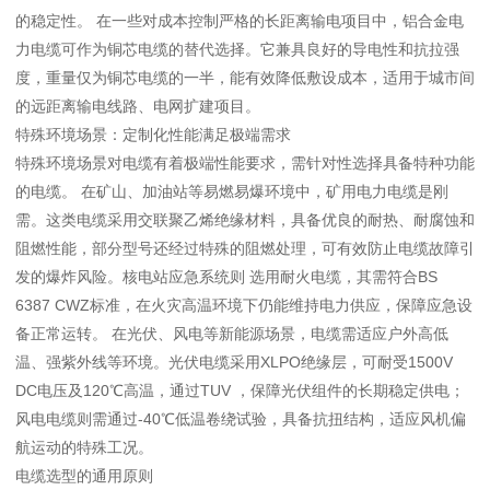
的稳定性。 在一些对成本控制严格的长距离输电项目中，铝合金电
力电缆可作为铜芯电缆的替代选择。它兼具良好的导电性和抗拉强
度，重量仅为铜芯电缆的一半，能有效降低敷设成本，适用于城市间
的远距离输电线路、电网扩建项目。
特殊环境场景：定制化性能满足极端需求
特殊环境场景对电缆有着极端性能要求，需针对性选择具备特种功能
的电缆。 在矿山、加油站等易燃易爆环境中，矿用电力电缆是刚
需。这类电缆采用交联聚乙烯绝缘材料，具备优良的耐热、耐腐蚀和
阻燃性能，部分型号还经过特殊的阻燃处理，可有效防止电缆故障引
发的爆炸风险。核电站应急系统则 选用耐火电缆，其需符合BS
6387 CWZ标准，在火灾高温环境下仍能维持电力供应，保障应急设
备正常运转。 在光伏、风电等新能源场景，电缆需适应户外高低
温、强紫外线等环境。光伏电缆采用XLPO绝缘层，可耐受1500V
DC电压及120℃高温，通过TUV ，保障光伏组件的长期稳定供电；
风电电缆则需通过-40℃低温卷绕试验，具备抗扭结构，适应风机偏
航运动的特殊工况。
电缆选型的通用原则