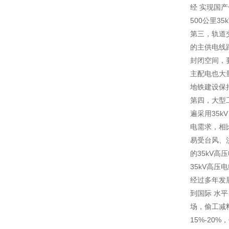
经 实现国
500公里3
第三，轨道
的主供电线
封闭空间，
主配电也大
地铁建设保
第四，大型
遍采用35
电需求，相
易受台风、
的35kV
35kV高压
经过多年发
到国际 水
场，偷工减
15%-2