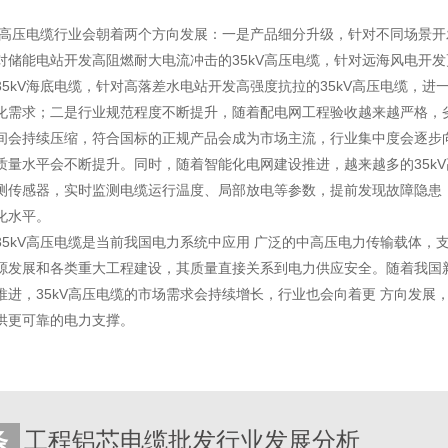
kV高压电缆行业会朝着两个方向发展：一是产品细分升级，针对不同场景
对储能电站开发高阻燃耐大电流冲击的35kV高压电缆，针对远海风电开
35kV海底电缆，针对高落差水电站开发高强度抗拉的35kV高压电缆，进
化需求；二是行业规范程度不断提升，随着配电网工程验收越来越严格，
间会持续压缩，符合国标的正规产品会成为市场主流，行业集中度会逐步向
质量水平会不断提升。同时，随着智能化电网建设推进，越来越多的35k
测传感器，实时监测电缆运行温度、局部放电等参数，提前发现故障隐患
化水平。
35kV高压电缆是当前我国电力系统中应用 广泛的中高压电力传输载体，
源发展和各类重大工程建设，其质量直接关系到电力供应安全。随着我国
推进，35kV高压电缆的市场需求会持续增长，行业也会向着更 方向发展
供更可靠的电力支撑。
条
工程铝芯电缆批发行业发展分析