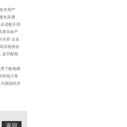
开发专用产
发更长距离、
一步适配不同
劣质非标产
头部 企业
V高压电缆会
，提升配电
支撑了配电网
新型电力系
，为我国经济
返回