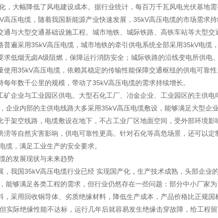
产化，大幅降低了风电建设成本。据行业统计，每百万千瓦风电光伏基地需要
5kV高压电缆，随着我国新能源产业快速发展，35kV高压电缆的市场需求
交通与大型交通基础设施工程。城市地铁、城际铁路、高铁车站等大型交
路普遍采用35kV高压电缆，城市地铁的牵引供电系统全部采用35kV电缆
要求低烟无卤A级阻燃，保障运行消防安全；城际铁路的沿线变电所供电
量使用35kV高压电缆，依赖其稳定的传输性能保障交通枢纽的供电可靠
持每年数千公里的规模，带动了35kV高压电缆的需求持续增长。
工矿企业与工业园区供电。大型石化工厂、冶金企业、工业园区的主供电
kV，企业内部的主供电线路大多采用35kV高压电缆敷设，能够满足大型企
比于架空线路，电缆敷设在地下，不占工业厂区地面空间，受外部环境影
洪涝等自然灾害影响，供电可靠性更高。针对石化等高危场景，还可以定
高压电缆，满足工业生产的安全要求。
电缆的发展现状与未来趋势
展，我国35kV高压电缆行业已经 实现国产化，生产技术成熟，头部企业
平，能够满足各类工程的需求，但行业仍然存在一些问题：部分中小厂家为
料，采用回收铜导体、劣质绝缘材料，降低生产成本，产品价格比正规国
0%，但实际绝缘性能不达标，运行几年后就容易发生绝缘击穿故障，给工程