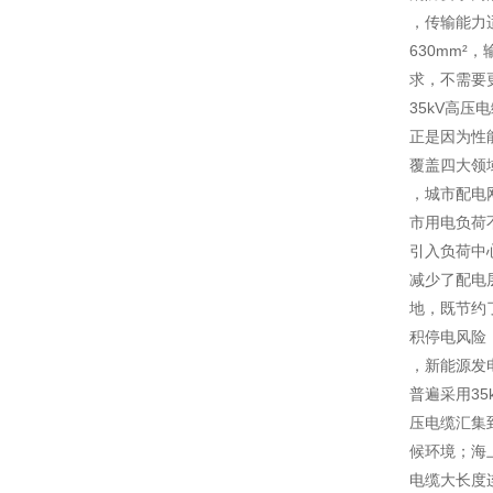
，传输能力
630mm
求，不需要
35kV高
正是因为性
覆盖四大领
，城市配电
市用电负荷
引入负荷中心
减少了配电
地，既节约
积停电风险
，新能源发
普遍采用3
压电缆汇集
候环境；海
电缆大长度