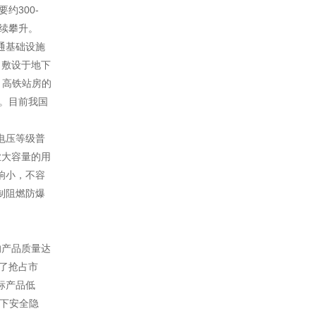
约300-
持续攀升。
通基础设施
，敷设于地下
、高铁站房的
性。目前我国
电压等级普
业大容量的用
响小，不容
制阻燃防爆
的产品质量达
了抢占市
标产品低
留下安全隐