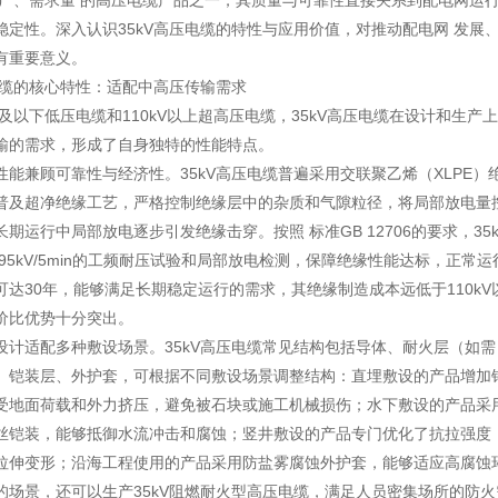
 广、需求量 的高压电缆产品之一，其质量与可靠性直接关系到配电网运
稳定性。深入认识35kV高压电缆的特性与应用价值，对推动配电网 发展
有重要意义。
压电缆的核心特性：适配中高压传输需求
V及以下低压电缆和110kV以上超高压电缆，35kV高压电缆在设计和生产
输的需求，形成了自身独特的性能特点。
性能兼顾可靠性与经济性。35kV高压电缆普遍采用交联聚乙烯（XLPE）
普及超净绝缘工艺，严格控制绝缘层中的杂质和气隙粒径，将局部放电量
期运行中局部放电逐步引发绝缘击穿。按照 标准GB 12706的要求，35
95kV/5min的工频耐压试验和局部放电检测，保障绝缘性能达标，正常
可达30年，能够满足长期稳定运行的需求，其绝缘制造成本远低于110kV
价比优势十分突出。
设计适配多种敷设场景。35kV高压电缆常见结构包括导体、耐火层（如
、铠装层、外护套，可根据不同敷设场景调整结构：直埋敷设的产品增加
受地面荷载和外力挤压，避免被石块或施工机械损伤；水下敷设的产品采
丝铠装，能够抵御水流冲击和腐蚀；竖井敷设的产品专门优化了抗拉强度
拉伸变形；沿海工程使用的产品采用防盐雾腐蚀外护套，能够适应高腐蚀
的场景，还可以生产35kV阻燃耐火型高压电缆，满足人员密集场所的防火