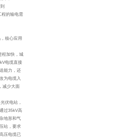
²到
工程的输电需
。
品，核心应用
进程加快，城
kV电缆直接
输送能力，还
路改为电缆入
，减少大面
是光伏电站，
过35kV高
复杂地形和气
升压站，要求
底高压电缆已