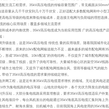
适配主流工程需求。35kV高压电缆的传输容量范围广，常见截面从50mm
²，输送容量从几千千伏安到几十万千伏安，正好适配大多数配电网和中小型
更高电压等级的电缆来降低传输成本，是连接主电网与负荷端的理想选择
压电缆的核心应用场景：覆盖多领域主流需求
能和成本的均衡优势，35kV高压电缆成为当前应用范围 广的高压电缆产
域：
网升级改造，这是35kV高压电缆 传统也 量的应用场景。随着我国城市化
不断增长，原来的10kV配电网输送能力不足，越来越多的城市配电网将35
，形成“35kV进线、10kV配送”的供电结构，不仅提升了城市配电网的
层级，降低了线损，提升了供电可靠性。大量城市核心区的架空35kV线
了城市土地空间，又提升了城市配电网抵御台风、雷雨等极端天气的能力
，带动了35kV高压电缆的需求量持续稳定增长。
电并网工程，这是近年来35kV高压电缆需求增长 的领域。无论是风电还
5kV作为集电线路的电压等级：山地光伏电站中，各个光伏方阵发出的电能通
到升压站，大部分集电线路采用直埋敷设，要求35kV高压电缆适应户外
上风电项目中，每台风机发出的电能通过35kV海底高压电缆汇集到海上
连续生产、耐海水腐蚀、抗机械冲击，目前我国海上风电使用的35kV海