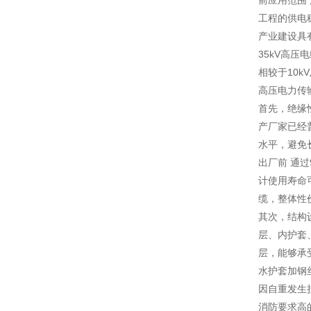
前应用范围
工程的供电
产业建设具
35kV高
相较于10k
高压电力传
首先，绝缘
产厂家已经
水平，避免长
出厂前 通过
计使用寿命
缆，整体性
其次，结构
层、内护套
层，能够承
水护套加钢
因自重发生
消防要求高