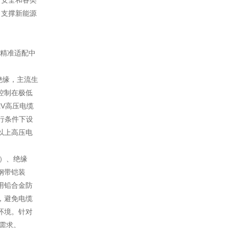
行安全和各类
、支撑新能源
上精准适配中
绝缘，主流生
控制在极低
kV高压电缆
运行条件下设
以上高压电
需）、绝缘
钢带铠装
用铅合金防
，避免电缆
环境。针对
需求。