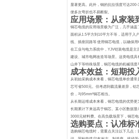
显著更高。此外，铜的抗拉强度可达200-
便多次弯折也不易断裂。
应用场景：从家装
铜芯电缆的应用场景极为广泛，几乎涵盖
面积从1.5平方到10平方不等，适用于
线、插座回路等 使用铜芯电缆，以确保用
在工业与电力系统中，YJV铠装电缆是主流
建设、城市电网改造等场景。这类电缆具
山井下等特殊场景，铜芯电缆的机械强度
成本效益：短期投
从初始采购成本来看，铜芯电缆单价通常是同
芯可省500元。但考虑到载流量差异，铝
价，与95mm²铜芯相当。
从长期运维成本来看，铜芯电缆的优势更
长期累计下来远高于铜芯。某小区数据显示，
3000元材料费。在高负载场景下，铜芯
选购要点：认准标
选购铜芯电缆时，需重点关注以下几点：首
识，国标电缆 印有 标志、制造商、线