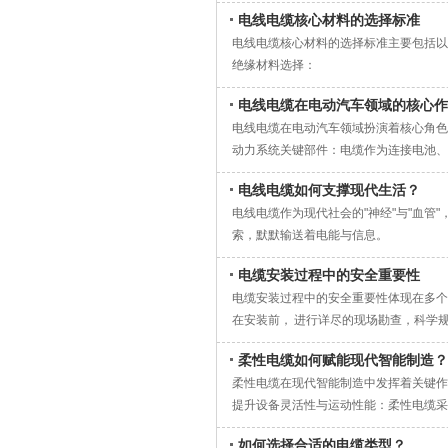
环节，都严格锚定GB/T 12706、G
敷设过程中的开裂风险；阻燃型聚氯乙烯
凭借近乎零延迟的超大带宽，成为互联网
框架集中采购：通过大规模集中采购获得
电线电缆核心材料的选择标准
通、新能源电站、高端民用建筑等各类场
配人员密集的商超、写字楼场景；低烟低
正规合规的计算机线缆，是保障数字系统
竞争性谈判：确保价格合理性和服务质量
电线电缆核心材料的选择标准主要包括以
控制信号传递：控制电缆专为工业自动化
前置原材料的国标核验，是国标电线电缆
间的安全要求。所有改性配方都严格对标
藏诸多隐患：偷工减料的铜芯会导致数据
甲供模式：由甲方直接采购，确保材料质
绝缘材料选择：
行，其屏蔽结构有效抑制电磁干扰，保障
对应的材质性能指标，正规的国标线缆生
保持稳定的绝缘性能，不会出现老化开裂
甚至引发短路烧毁接口；非屏蔽的劣质网
二、常用线缆产品国家标准
这些策略共同构成了现代电线电缆采购的
聚氯乙烯(PVC)：成本低、易加工，适用
工业物联网与数据交换：在工业4.0背
绝缘技术：包括三层共挤超洁净交联偏心
确保采用高纯度无氧铜，杜绝使用回收杂
全流程的标准化生产管控，是聚氯乙烯绝
缆，所有参数都严格对标行业标准，铜芯
家装单芯布电线（BV/BVR）GB/T 502
电线电缆在电动汽车领域的核心作
交联聚乙烯(XLPE)：耐温等级提升至9
能、高效的生产环境，促进设备间数据交
绝缘电阻率与温度和电场的关系问题。
料，针对不同场景匹配对应的国标等级，
高纯度无氧铜，严格控制导体截面积的公
线缆的使用寿命，避免因线缆故障导致的
绝缘厚度、PVC 材质、耐温 70℃有明确
电线电缆在电动汽车领域扮演着核心角色
热塑性聚氨酯(TPU)：耐磨性好，用于
机械环境防护：铠装电缆的机械保护层能
屏蔽技术：如铜带屏蔽结构，有效抑制电
达到国标规定的最低阈值，所有不符合指
出环节，采用高精度挤出设备配合在线测
随着数字技术的不断迭代，计算机线缆也
线芯颜色法定区分：火线红 / 黄 / 绿
动力系统关键部件：电缆作为连接电池、
氟塑料(如FEP)：耐高温(200℃)及化
整性，延长使用寿命。
超高压电缆制造技术：突破国外垄断，解
项目，还会额外邀请采购方派驻现场监造
部绝缘薄弱引发的击穿隐患；后续的成缆
充、40Gbps数据传输、8K高清视
出厂必须通过 2000V 耐压测试，不击穿
生产过程控制：
质量检验方法：
源汽车动力传输的关键组成部分。
导体材料选择：
环境适应性与可靠性：工业电缆需具备高
智能运检技术：包括电力电缆振荡波试验
全流程对标国标的工艺管控，是国标电线
检测，所有指标达标后才能出厂交付。不
轻松支撑千兆乃至万兆家庭宽带，让高清
工程电力电缆 YJV/YJV22 GB/T 
合理控制挤出温度，考虑原材料的加工温
电线电缆如何支撑现代生活？
绝缘层检查：优质绝缘层应厚薄均匀，线
高压电缆技术：随着电动汽车向高电压平台
铜导体：导电性能好，广泛应用于室内线
求，确保精密仪器信号传输稳定性。
陷。
会将国标要求拆解到每一个生产节点：导
品流入施工现场。
数字世界的每一个节点，成为我们享受数
护，防鼠咬、防外力破损。
保证良好的工艺参数和严格的工艺手段控
折叠测试：优质电线多次折叠不会泛白或
电线电缆作为现代社会的"神经"与"血管
热性、抗干扰性和耐久性更高要求，能有
铝导体：一般用于室外线路和架空线路
绿色节能支持：随着节能降碳政策推进，
电缆通道技术：如平顶管结合沉井工艺及
截面不足导致运行中过热；绝缘层挤出环
科学的场景化选型与规范敷设，是聚氯乙
耐火、阻燃通用标准 GB/T 19666统
防止绝缘材料预交联现象，避免出现浅黄
撕扯测试：优质绝缘层不易撕下
索，默默输送着电能与信息。
充电基础设施连接：充电桩电缆是连接充
钢芯铝绞线：用于高压架空线路
工业转型的基础支撑。
异型线绞合工艺：提高电缆产品质量，降低
薄弱引发的击穿隐患；铠装与成缆环节，
型时忽略了场景适配性：直接埋地敷设的
ZC/C 级阻燃：家装最低标准，明火撤
杂质、微孔和突起是影响交联电缆性能的
铜芯质量：紫红色、有光泽、手感柔软，
电线电缆通过五大类别支撑现代生活：裸
能，常采用TPU、TPE、PVC弹性体等
防腐铝绞线或铜绞线：用于盐雾或化学浸
安全保障：耐火电缆在750℃火焰中可
数字化制造技术：通过数据导航实现模具从
不同特殊场景的专用线缆，生产环节还会
外露天使用的线缆，要选用添加抗紫外线
ZB、ZA 阻燃：商场、高层、机房专用
电缆安装过程中的安全重要性
施工质量控制：
品牌选择：
纤保障电话、网络和电视信号传输；电气
标准化进程加速：目前行业内正积极推动
护套材料选择：
闭空间至关重要。
这些技术共同支撑了电力电缆的高效、安
轨道交通线缆满足低烟无卤的高密度阻燃
景，要选用特种改性聚氯乙烯绝缘线缆，
NH 耐火电缆：950℃火焰下持续 90 
电缆头安装时确保防潮、防尘，必要时搭
电缆安装过程中的安全重要性体现在多个
国内知名品牌：远东电缆、宝胜电缆、胜
具体应用包括：手机充电线连接数字生活
亚迪、吉利、广汽等整车企业以及多家线
根据环境条件选择：普通环境使用标准护
交通、工业制造、智能建筑）的需求。
闭环全项国标检测体系，是国标电线电缆
层，潮湿环境下做好接头的防水密封处理
电缆燃烧性能分级 GB 31247建筑消防
缩短作业时间，减少绝缘暴露在空气中的
在安装前， 进行详尽的现场勘查，科学
其他注意事项：
障建筑安全；核电站抗辐射线缆维护能源
技术创新驱动：随着电动汽车产业快速发
阻燃要求：氧指数≥28的阻燃材料
目：导体直流电阻测试、工频耐压试验、
从城市居民家中的墙内布线，到工厂车间
无卤电缆，燃烧少烟、无有毒熔滴。
严格按照工艺施工，避免绝缘表面留下细
如铠装电缆需具备良好的耐磨性、耐油性
检查实际长度是否与标注相符，误差不应
随着产业升级，中国电线电缆行业正从同
电缆以实现快速散热。行业预测2025-2
环保要求：符合ROHS或REACH标准，
出具合格报告。生产过程中产生的残次品
用电角落。这款经过数十年市场验证的经
柔性电缆如何赋能现代智能制造？
三、核心电气安全指标（防漏电、防过热
中间接头必须采用金属铜外壳外加PE或
安装过程中需遵循安全操作规程，避免电
检查截面线径是否符合标注，误差不应超过
高纯无氧铜，弯折次数达60次以上，比
绿色环保趋势：电缆材料正朝着绿色环保
性能要求：
附带完整的国标符合性检测报告、产品质
绝缘电阻常温低压电缆绝缘电阻≥100M
柔性电缆在现代智能制造中发挥着关键作
竣工验收避免采用直流耐压试验，防止接
电线穿管能提供额外保护，防止短路、火
厨房和卫生间建议单独设置回路并采用4
基础。
利安德巴赛尔推出的Petrothene X
耐温性：根据工作温度选择相应材料
面向长距离重点工程的国标线缆，还会配
耐压试验450/750V 电线施加 2000V
提升设备灵活性与运动性能：柔性电缆采用
敷设质量控制：
护措施。
每台空调应独立配置专用线路
特种电缆更是现代文明的隐形英雄，它们
高压系统。
机械强度：承受机械张力的场所需选择铠
国标电线电缆的生产，从来不是简单的工
允许长期工作温度
人、自动化设备的复杂运动轨迹，使设备
室外箱变基础尺寸应严格按照设计图纸施
安装完成后 进行接地和绝缘测试，确保
选购电线时务必重视质量，避免因贪图便
界。
阻燃性：高层建筑、地铁等场所需选择低
最终铺设到电网线路、轨道交通站点、新
如何选择合适的电缆类型？