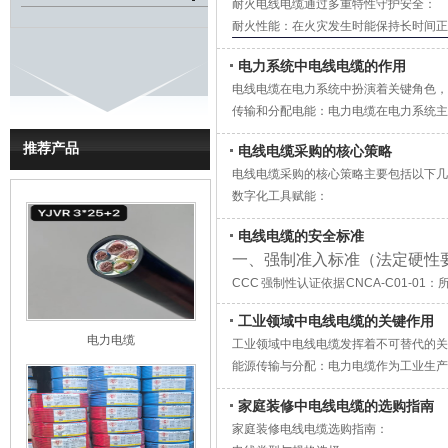
耐火电线电缆通过多重特性守护安全：
扰，确保信号完整传输。
耐火性能：在火灾发生时能保持长时间正
电力系统中电线电缆的作用
电线电缆在电力系统中扮演着关键角色，
传输和分配电能：电力电缆在电力系统主
供电及过江海水下输电线。
推荐产品
电线电缆采购的核心策略
保护功能：电缆的保护层可防止外界杂质
电线电缆采购的核心策略主要包括以下几
数字化工具赋能：
智能报价引擎：利用AI算法和行业数据
电线电缆的安全标准
动态成本模型：实时跟踪原材料价格波动
一、强制准入标准（法定硬性
数据可视化分析：通过历史数据、价格趋
CCC 强制性认证依据 CNCA-C01-01
全链透明交易：
识、执行标准、电压、规格、厂名。无 3
在线竞价采购：通过数字化招采模式降低5
工业领域中电线电缆的关键作用
导体国标 GB/T 3956-2008
电子合同担保支付：采用智能合约模式，
电力电缆
工业领域中电线电缆发挥着不可替代的关
民用线缆只能用 1 类、2 类无氧紫铜
全国高效仓网：整合300个实体仓库资源，
能源传输与分配：电力电缆作为工业生产
严格规定导体直流电阻，电阻超标会发热
定运行。不同电压等级的电缆（低压、中
截面积不允许缩水，2.5mm² 导体实测面积
家庭装修中电线电缆的选购指南
阻燃特性：采用特殊阻燃材料，遇火不易
家庭装修电线电缆选购指南：
材料优势：优质耐火电缆采用铜导体和无