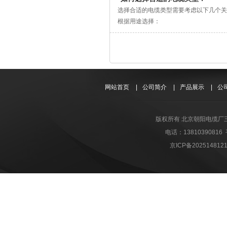
BV 塑料电线：70℃
保障信号传输稳定性：通过芯线精准绞距
电缆应按顺序分层配置，高、低压电力电
电缆桥架安装效果直接影响系统稳定性，
环保性：优先选择无卤、低烟及阻燃的材
输防线。
选择合适的电缆类型需要考虑以下几个关
YJV 交联电缆：90℃温度超标会快速
确保工业机器人等设备动作精准无误。
水平敷设的电缆，首尾两端、转角两侧及
致的漏电断电事故。
标准：
根据用途选择：
安全载流量（40℃环境基准）1.5mm²
减轻设备负载：采用轻量化设计，相比传
检验技术控制：
总之，电缆安装各环节的安全措施缺一不
国内标准：3C 、GB/T标准
电力电缆：用于传输和分配电能
载使用。
适应严苛工业环境：具备耐油污、耐酸碱、
采用AI视觉-超声联动检验技术
国际标准：欧盟CE (EN 50525系列)、U
控制电缆：用于工业自动化与控制系统
四、防火安全分级标准
支持柔性生产：柔性电缆使生产线能快速
应用多参数融合老化预警模型
特殊行业标准：如矿用电缆、航空航天电
通信电缆：用于传输音频、视频和数据信
单根燃烧 GB/T 18380普通阻燃线点燃
机时间。
进行全工况模拟耐候测试
使用环境考量：
架空绝缘电缆：用于室外架空敷设
成束燃烧多根电缆桥架集中铺设时，A 级 
智能系统集成：配合5G、AI视觉等技
建立数字化质量追溯平台
室内外环境差异：室外需考虑耐候性、耐
根据敷设条件选择：
耐火完整性 GB/T 19216消防专用
提升生产效率：应用柔性电缆的智能制造场景
实现导体缺陷检出率100%、绝缘老化预
特殊环境：化学腐蚀区域需选用防腐材料
网站首页
|
公司简介
|
产品展示
|
公
塑料绝缘电缆：一般环境使用
低烟无卤标准 WDZ燃烧无卤素毒气、
22%。
安全控制：
高温环境：选用耐高温材料如氟塑料
钢带铠装电缆：需要增强机械强度的场合
五、防护特殊安全标准
柔性电缆已成为智能制造"神经系统"，
电缆穿越防火墙或板时应有防火阀、防火
防火要求高场所：选用低烟无卤阻燃材料
钢丝铠装电缆：需要更高机械强度的场合
防鼠防蚁电缆 GB/T 34016地下、
关键基础设施。
电缆支架转弯处应考虑电缆受热膨胀导致
选择电线电缆材料时应综合考虑使用条件
版权所有 北京朝阳电缆厂
防腐电缆：腐蚀性环境使用
屏蔽电缆安全规范监控、控制电缆金属屏
线管绑扎间距不大于1米，线管离梁柱或板
电话：1381039081
平滑铝护套电缆：需要减轻重量、提高耐
铠装防护直埋电缆钢带铠装，抵御碎石挤
线管内布线不允许有接头，相线、零线、
根据安全要求选择：
六、配套施工安全规范（国标 GB 50213、
京ICP备202514812
试验检测：
阻燃电缆：需要防止火焰蔓延的场合
火线、零线、地线截面积保持一致，地线
使用前进行耐电压试验
无卤阻燃电缆：燃烧时无有害气体释放的
穿管线缆总截面积不超过管道内径 40%
电缆头制作前摇测电缆绝缘情况，保证绝
耐火电缆：火灾时仍能维持线路安全的场
厨卫、浴室潮湿区域使用防水电缆，配套 3
导线敷设完后分回路进行相间、相地、相
不延燃电缆：具有阻止火焰扩展特性的电
大功率电器独立回路，杜绝多路共用过载
导体材料选择：
铜芯：导电性能好，适用于重要电源、操
铝芯：一般场合使用，成本较低，但载流量