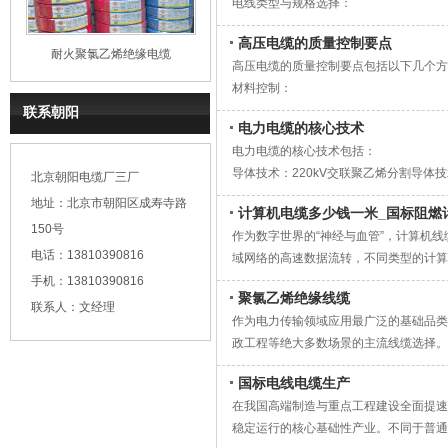
电线类型与规格选择：
矿物材料内核，具有高温稳定性和优良机
优先选择BV塑铜线，避免使用铝线和铜
环保安全：燃烧时不会产生有毒有害气体
发热电缆原理：发热电缆内芯由冷线和热
高压电缆的质量控制要点
照明线路：推荐使用2.5平方毫米电线
耐久性：在高温、高湿环境下长期使用而
耐火聚氯乙烯绝缘电缆
料）和远红外线辐射（7-10微米波长的
高压电缆的质量控制要点包括以下几个方
普通插座：推荐使用2.5平方毫米电线
施工便利：具有柔韧性和易裁剪特性，便
阻燃电缆原理：阻燃电缆通过在绝缘和护
材料控制：
卧室空调：2.5平方毫米电线即可
这些特性使耐火电线电缆成为保障建筑、
定范围内，减少火势蔓延。
使用超净可交联聚乙烯绝缘料控制初始纯
联系朝阳
客厅空调：4平方毫米电线
挤塑工艺原理：电缆的绝缘和护套采用挤
电力电缆的核心技术
电缆附件应预先检查规格是否与电缆一致
厨房插座：4平方毫米电线
的绝缘层或护套层。
电力电缆的核心技术包括：
低压电缆不应采用铝芯，采区低压电缆严
电热水器：单独设置回路，使用4平方毫
识别原理：电线识别仪通过向目标电缆注
导体技术：220kV交联聚乙烯分割导
北京朝阳电缆厂三厂
主干线：考虑智能家居和电动汽车充电桩
确定目标电缆。
准，解决大截面导体成型时的应力集中问
认证与标识检查：
地址：北京市朝阳区成寿寺路
计算机电缆多少钱一米_国标阻燃
不同类型的电缆根据其用途和结构特点，
必须有CCC认证标志
150号
作为数字世界的“神经与血管”，计算机
查看外包装和合格证信息完整性：制造商
信息传输：通过通信电缆、电视电缆、数
电话：13810390816
域网络的高速数据流转，不同类型的计算
金融与信用体系：
标示等
电磁能量转换：绕组线(电磁线)用于制
级算力调度的全部数字活动。
手机：13810390816
供应链金融：基于真实交易数据提供动态
电线本体应有印刷标志：制造商名称、C
聚氯乙烯绝缘线缆
系统控制和监测：控制电缆和仪表电缆用
不同品类的计算机线缆，各自承担着不可
联系人：文经理
多品下单动态约定：灵活应对不同采购需
电力无功补偿：电力电缆呈现容性无功特
作为电力传输领域应用最广泛的基础品类
备，以稳定的传输速率完成本地数据的读
资金安全保障：通过第三方担保等方式降
支持电力系统升级：随着技术发展，电线
政工程等绝大多数场景的主流线缆选择。
主机系统运转的能量通道。在外部连接场景中，
质量与标准控制：
国标GB/T 5023的刚性要求展开，
它可以同时兼顾数据传输与电力供给，轻
严格执行国家标准和行业规范
国标电线电缆生产
类基础配电场景提供安全可靠的电力传输
不便。针对高清视听传输需求，HDMI
要求供应商提供合格证明书
在我国高端制造与重点工程建设全面提速
材料配方的持续迭代，是聚氯乙烯绝缘线
电视上，而VGA线缆作为经典的模拟信
设置质保期(通常1-30个月)和质保金(通常5
稳定运行的核心基础性产业。不同于普通
技术迭代，如今的合规线缆已经形成了分
局域网的绝对主力，从五类线到如今的超
采购模式创新：