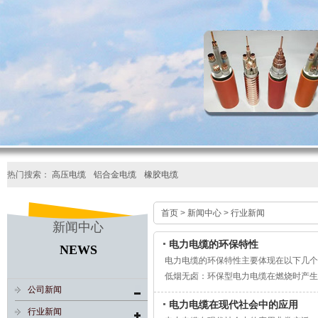
热门搜索：
高压电缆
铝合金电缆
橡胶电缆
首页
>
新闻中心
>
行业新闻
新闻中心
电力电缆的环保特性
NEWS
电力电缆的环保特性主要体现在以下几个
低烟无卤：环保型电力电缆在燃烧时产生
公司新闻
员的危害较小。
电力电缆在现代社会中的应用
低毒性：这类电缆燃烧时释放的有毒气体
行业新闻