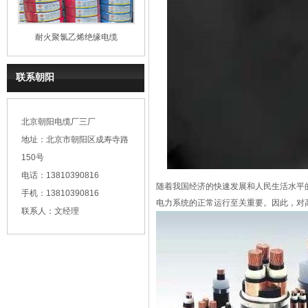
耐火聚氯乙烯绝缘电缆
联系朝阳
北京朝阳电缆厂三厂
地址：北京市朝阳区成寿寺路
150号
电话：13810390816
随着我国经济的快速发展和人民生活水平
手机：13810390816
电力系统的正常运行至关重要。因此，对
联系人：文经理