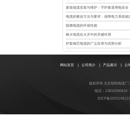
家装线缆安装与维护：守护家居用电安全
电缆的敷设方法与要求：保障电力系统稳
石
阻燃电缆的环保性能
耐火电缆在火灾中的关键作用
护套铜芯电缆的广泛应用与优势分析
网站首页
|
公司简介
|
产品展示
|
公
版权所有 北京朝阳电缆厂
电话：1381039081
京ICP备202514812