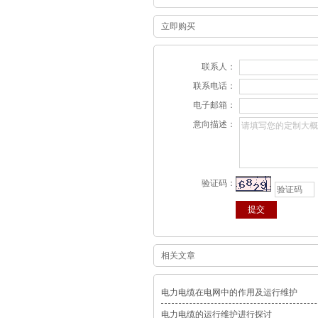
立即购买
联系人：
联系电话：
电子邮箱：
意向描述：
验证码：
相关文章
电力电缆在电网中的作用及运行维护
电力电缆的运行维护进行探讨