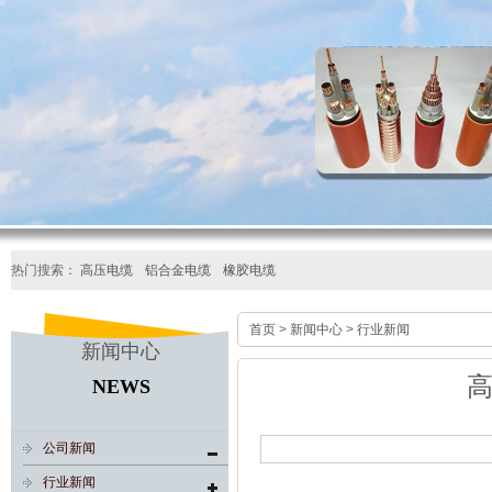
热门搜索：
高压电缆
铝合金电缆
橡胶电缆
首页
>
新闻中心
>
行业新闻
新闻中心
NEWS
公司新闻
行业新闻