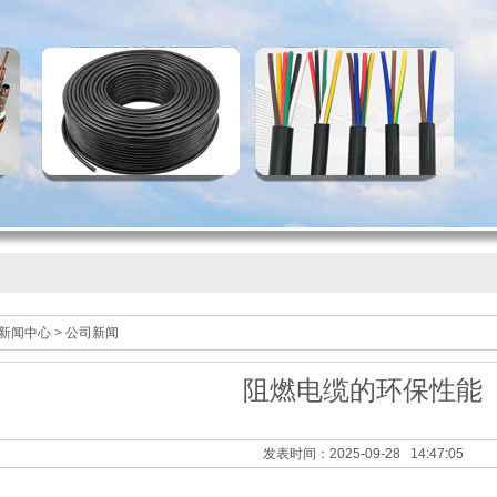
新闻中心
>
公司新闻
阻燃电缆的环保性能
发表时间：2025-09-28 14:47:05