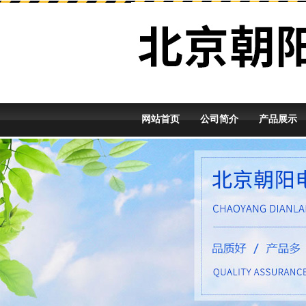
网站首页
公司简介
产品展示