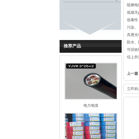
阻燃电
低烟无
低毒性
污染。
高透光
防水、
推荐产品
可回收
综上所
上一篇
立即购
电力电缆