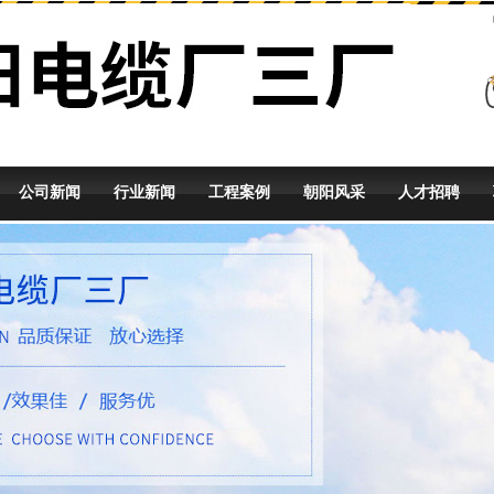
公司新闻
行业新闻
工程案例
朝阳风采
人才招聘