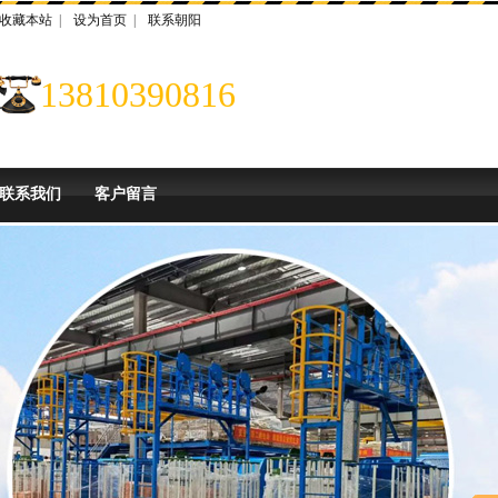
收藏本站
|
设为首页
|
联系朝阳
13810390816
联系我们
客户留言