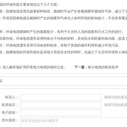
缆的环保性能主要体现在以下几个方面：
卤：阻燃电缆采用无卤素材料制造，燃烧时不会产生有毒烟雾和腐蚀性气体，减少了
：环保型阻燃电缆在燃烧时产生的烟雾和气体对人体和环境的影响较小，不含有害重
率：环保电缆燃烧时产生的烟雾较少，有利于火灾时人员的疏散和灭火工作的进行。
防紫外线：环保电缆通常采用特殊分子结构的材料，具有防水和防紫外线功能，提高
性：环保电缆通常采用可回收材料制造，有助于资源的循环利用和减少环境污染。
述，阻燃电缆的环保性能在提高电力系统安全性的同时，也减少了火灾对环境和人体
：
深入解析煤矿用护套电力电缆的独特之处。
下一篇：
耐火电缆的制造技术
买
联系人：
请填写您的真
联系电话：
请填写您的联
电子邮箱：
意向描述：