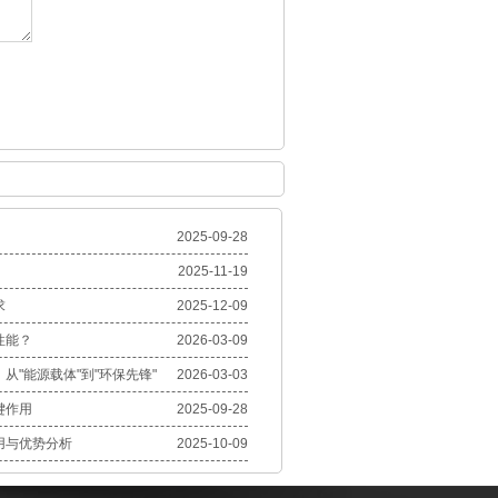
2025-09-28
2025-11-19
求
2025-12-09
性能？
2026-03-09
从"能源载体"到"环保先锋"
2026-03-03
键作用
2025-09-28
用与优势分析
2025-10-09