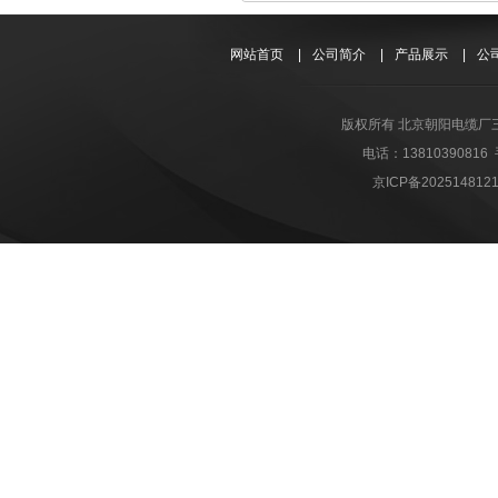
网站首页
|
公司简介
|
产品展示
|
公
版权所有 北京朝阳电缆厂
电话：1381039081
京ICP备202514812