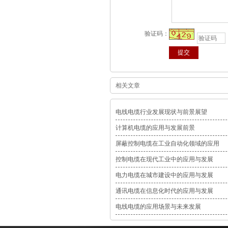
验证码：
相关文章
电线电缆行业发展现状与前景展望
计算机电缆的应用与发展前景
屏蔽控制电缆在工业自动化领域的应用
控制电缆在现代工业中的应用与发展
电力电缆在城市建设中的应用与发展
通讯电缆在信息化时代的应用与发展
电线电缆的应用场景与未来发展