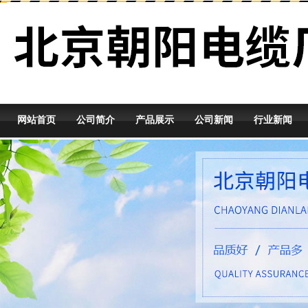
网站首页
公司简介
产品展示
公司新闻
行业新闻