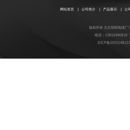
网站首页
|
公司简介
|
产品展示
|
公
版权所有 北京朝阳电缆厂
电话：1381039081
京ICP备202514812