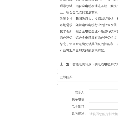
通讯领域：铝合金电缆在通讯基站、数据
三、铝合金电缆的发展前景
政策支持：我国政府大力提倡以铝节铜，
市场需求：随着电线电缆行业的快速发展
技术创新：铝合金电缆企业不断进行技术
绿色环保：铝合金电缆具有绿色环保特点
总之，铝合金电缆凭借其优良的性能和广
产业将迎来更加美好的发展前景。
上一篇：
智能电网背景下的电线电缆新技
立即购买
联系人：
联系电话：
电子邮箱：
意向描述：