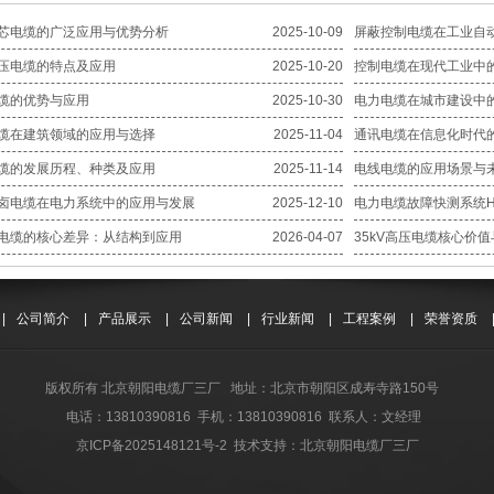
芯电缆的广泛应用与优势分析
2025-10-09
屏蔽控制电缆在工业自
压电缆的特点及应用
2025-10-20
控制电缆在现代工业中
缆的优势与应用
2025-10-30
电力电缆在城市建设中
缆在建筑领域的应用与选择
2025-11-04
通讯电缆在信息化时代
缆的发展历程、种类及应用
2025-11-14
电线电缆的应用场景与
卤电缆在电力系统中的应用与发展
2025-12-10
电力电缆故障快测系统H
电缆的核心差异：从结构到应用
2026-04-07
35kV高压电缆核心价
|
公司简介
|
产品展示
|
公司新闻
|
行业新闻
|
工程案例
|
荣誉资质
版权所有 北京朝阳电缆厂三厂 地址：北京市朝阳区成寿寺路150号
电话：13810390816 手机：13810390816 联系人：文经理
京ICP备2025148121号-2
技术支持：
北京朝阳电缆厂三厂