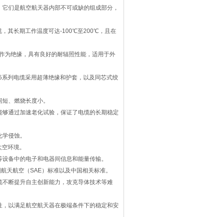
。它们是航空航天器内部不可或缺的组成部分，
其长期工作温度可达-100℃至200℃，且在
E）作为绝缘，具有良好的耐辐照性能，适用于外
5系列电缆采用超薄绝缘和护套，以及同芯式绞
间短、燃烧长度小。
能够通过加速老化试验，保证了电缆的长期稳定
化学侵蚀。
太空环境。
等设备中的电子和电器间信息和能量传输。
航天航空（SAE）标准以及中国相关标准。
缆不断提升自主创新能力，攻克导体技术等难
性，以满足航空航天器在极端条件下的稳定和安