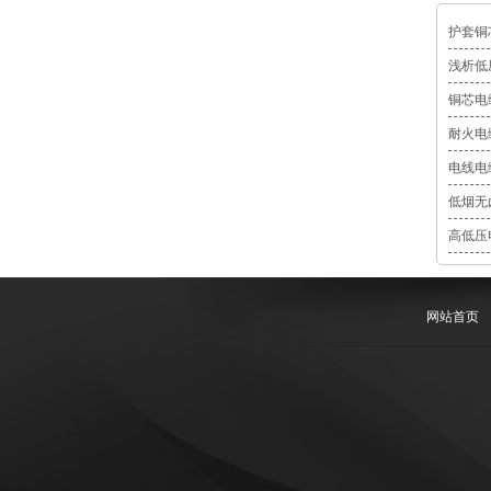
护套铜
浅析低
铜芯电
耐火电
电线电
低烟无
高低压
网站首页