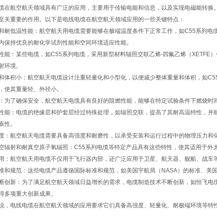
缆在航空航天领域具有广泛的应用，主要用于传输电能和信息，以及实现电磁能转换
至关重要的作用。以下是电线电缆在航空航天领域应用的一些关键特点：
和耐低温性能：航空航天用电缆需要能够在极端温度条件下正常工作，如C55系列电缆，
内保持优良的耐化学试剂性能和空间环境适应性能。
性能：某些电缆，如C55系列电缆，采用新型材料辐照交联乙烯-四氟乙烯（XETF
射环境。
和体积小：航空航天电缆设计注重轻量化和小型化，以便减少整体重量和体积，如C5
，使其重量轻、外径小。
：为了确保安全，航空航天电缆具有良好的阻燃性能，能够在特定试验条件下燃烧时
性能：电缆的绝缘层和护套层经过特殊处理，如辐照交联，提高了其耐高温特性，并
靠性。
度：航空航天电缆需要具备高强度和耐磨性，以承受安装和运行过程中的物理压力和
空辐射和耐真空原子氧辐照：C55系列电缆等特定产品具有这些特性，使其适用于外
用：航空航天用电缆不仅用于飞行器内部，还广泛应用于卫星、航天器、舰船、战车
准和规范：这些电缆产品遵循国际标准和规范，如美国宇航局（NASA）的标准、美国
断创新：为了满足航空航天领域日益增长的需求，电缆制造技术不断创新，如恒飞电
得多项重大创新成果。
说，电线电缆在航空航天领域的应用要求它们具备高强度、轻量化、耐极端环境等特