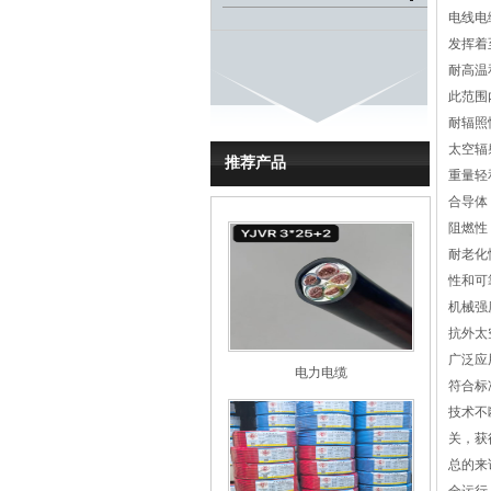
电线电
发挥着
耐高温
此范围
耐辐照
太空辐
推荐产品
重量轻
合导体
阻燃性
耐老化
性和可
机械强
抗外太
广泛应
电力电缆
符合标
技术不
关，获
总的来