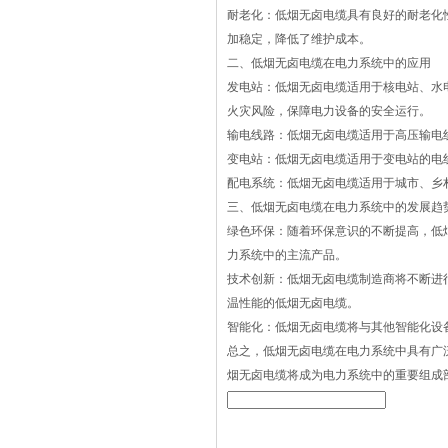
耐老化：低烟无卤电缆具有良好的耐老化
加稳定，降低了维护成本。
二、低烟无卤电缆在电力系统中的应用
发电站：低烟无卤电缆适用于核电站、水
火灾风险，保障电力设备的安全运行。
输电线路：低烟无卤电缆适用于高压输电
变电站：低烟无卤电缆适用于变电站的电
配电系统：低烟无卤电缆适用于城市、乡
三、低烟无卤电缆在电力系统中的发展趋
绿色环保：随着环保意识的不断提高，低
力系统中的主流产品。
技术创新：低烟无卤电缆制造商将不断进
温性能的低烟无卤电缆。
智能化：低烟无卤电缆将与其他智能化设
总之，低烟无卤电缆在电力系统中具有广
烟无卤电缆将成为电力系统中的重要组成