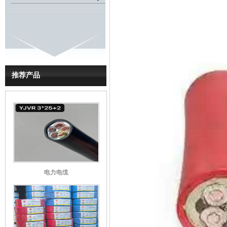
推荐产品
电力电缆