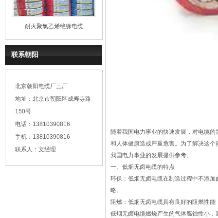
耐火聚氯乙烯绝缘电缆
联系朝阳
北京朝阳电缆厂三厂
地址：北京市朝阳区成寿寺路
150号
电话：13810390816
随着我国电力事业的快速发展，对电缆的
手机：13810390816
和人体健康造成严重危害。为了解决这个
联系人：文经理
我国电力事业的发展提供参考。
一、低烟无卤电缆的特点
环保：低烟无卤电缆在制造过程中不添加
略。
阻燃：低烟无卤电缆具有良好的阻燃性能
低烟无卤电缆燃烧产生的气体腐蚀性小，