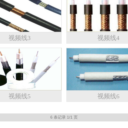
视频线3
视频线4
视频线5
视频线6
6 条记录 1/1 页